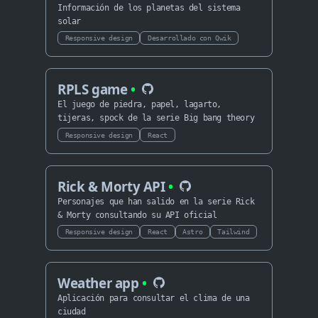
Información de los planetas del sistema
solar
Responsive design
Desarrollado con Qwik
RPLS game
•
El juego de piedra, papel, lagarto,
tijeras, spock de la serie Big bang theory
Responsive design
React
Rick & Morty API
•
Personajes que han salido en la serie Rick
& Morty consultando su API oficial
Responsive design
React
Astro
Tailwind
Weather app
•
Aplicación para consultar el clima de una
ciudad